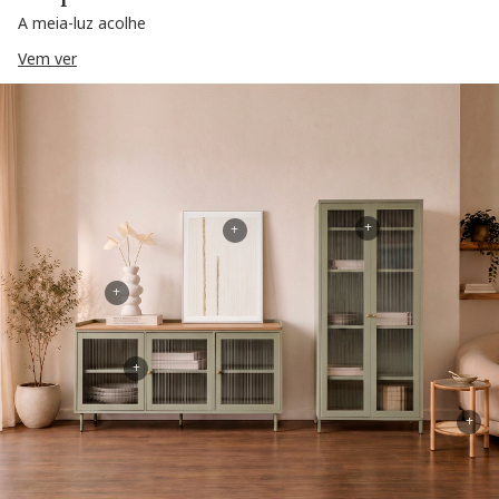
A meia-luz acolhe
Vem ver
+
+
+
+
+