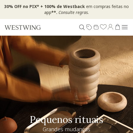
30% OFF no PIX* + 100% de Westback
em compras feitas no
app
**.
Consulte regras.
Pequenos rituais
Grandes mudanças