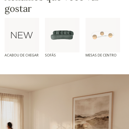
gostar
ACABOU DE CHEGAR
SOFÁS
MESAS DE CENTRO
T