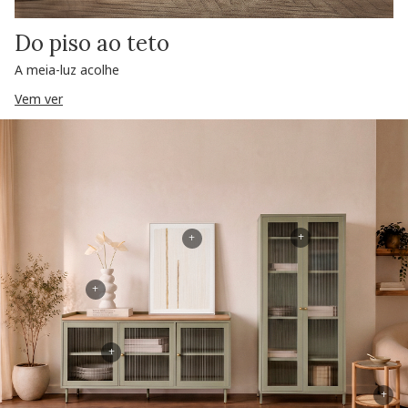
Do piso ao teto
A meia-luz acolhe
Vem ver
+
+
+
+
+