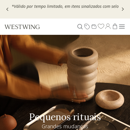
Escolha seu VOUCHER e ganhe até 30% OFF*: use
MOVEL30,
TEXTIL30 OU DECOR20
Pequenos rituais
Grandes mudanças