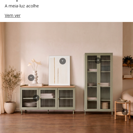
A meia-luz acolhe
Vem ver
+
+
+
+
+