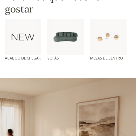
gostar
ACABOU DE CHEGAR
SOFÁS
MESAS DE CENTRO
T