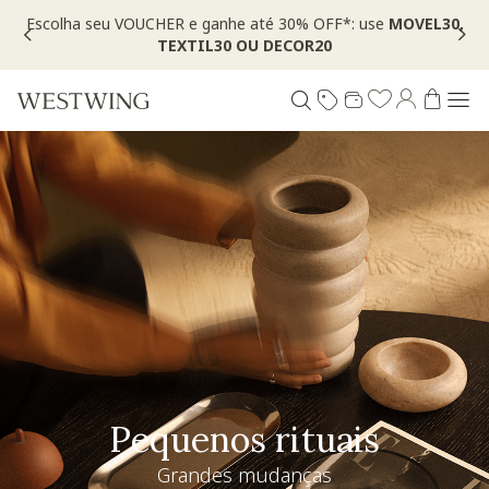
Escolha seu VOUCHER e ganhe até 30% OFF*: use
MOVEL30,
TEXTIL30 OU DECOR20
Especial Dia dos Pais
Westwing + @_nathaliacandelaria