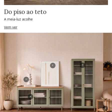
Do piso ao teto
A meia-luz acolhe
Vem ver
+
+
+
+
+