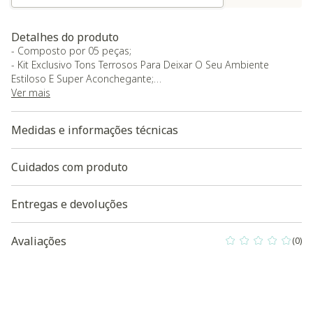
Detalhes do produto
- Composto por 05 peças;
- Kit Exclusivo Tons Terrosos Para Deixar O Seu Ambiente
Estiloso E Super Aconchegante;
- Composição De Peças Em Tecidos De Alto Padrão, Design
Ver mais
Exclusivo Cazachic;
- O Kit É Composto Por 1 Almofada Em Veludo Preto 50X50 / 1
Medidas e informações técnicas
Almofada Veludo Cobre 30X50 / 1 Almofada Em Veludo Verde
Musgo 30X50 / 1 Almofada Em Veludo Cobre 50X50 / 1
Almofada Em Veludo Ofwhite 50X50.
Cuidados com produto
Entregas e devoluções
Avaliações
(0)
0 out of 5 Custo