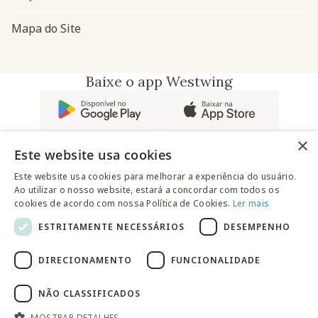
Mapa do Site
Baixe o app Westwing
×
Este website usa cookies
Este website usa cookies para melhorar a experiência do usuário.
Ao utilizar o nosso website, estará a concordar com todos os
@westwingbr
cookies de acordo com nossa Política de Cookies.
Ler mais
ESTRITAMENTE NECESSÁRIOS
DESEMPENHO
Somos uma empresa certificada
DIRECIONAMENTO
FUNCIONALIDADE
© 2025 Westwing Comércio Varejista S.A WESTWING
COMÉRCIO VAREJISTA S.A CNPJ: 14.776.142/0001-50 Endereço:
Av. Queiroz Filho, 1700 - Torre A 5° andar - Vila Hamburguesa -
NÃO CLASSIFICADOS
São Paulo
MOSTRAR DETALHES