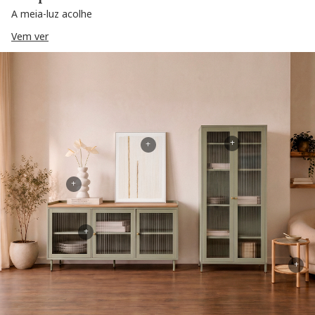
A meia-luz acolhe
Vem ver
+
+
+
+
+