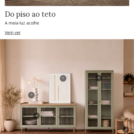
Do piso ao teto
A meia-luz acolhe
Vem ver
+
+
+
+
+