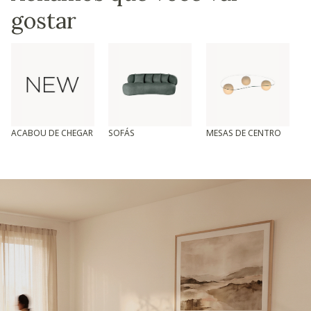
gostar
ACABOU DE CHEGAR
SOFÁS
MESAS DE CENTRO
T