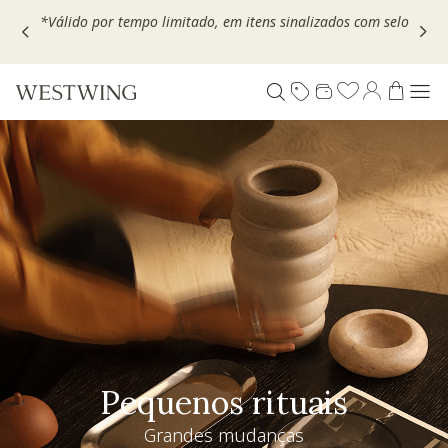
Escolha seu VOUCHER e ganhe até 30% OFF*: use
MOVEL30,
TEXTIL30 OU DECOR20
Especial Dia dos Pais
Westwing + @_nathaliacandelaria