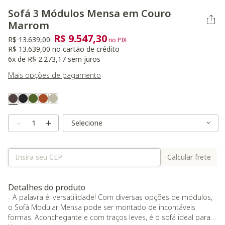
Sofá 3 Módulos Mensa em Couro
Marrom
R$ 9.547,30
Preço reduzido de
para
R$ 13.639,00
no PIX
R$ 13.639,00 no cartão de crédito
6x de R$ 2.273,17 sem juros
Mais opções de pagamento
Variant Real Color
Selected
Variant Size
Variant Size
-
+
Calcular frete
Detalhes do produto
- A palavra é: versatilidade! Com diversas opções de módulos,
o Sofá Modular Mensa pode ser montado de incontáveis
formas. Aconchegante e com traços leves, é o sofá ideal para