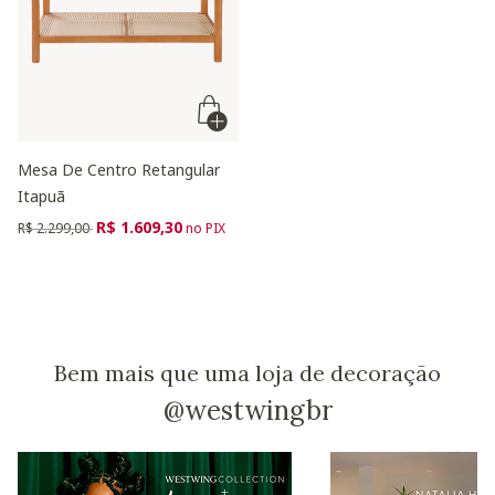
Mesa De Centro Retangular
Itapuã
Preço reduzido de
para
R$ 1.609,30
R$ 2.299,00
no PIX
Bem mais que uma loja de decoração
@westwingbr