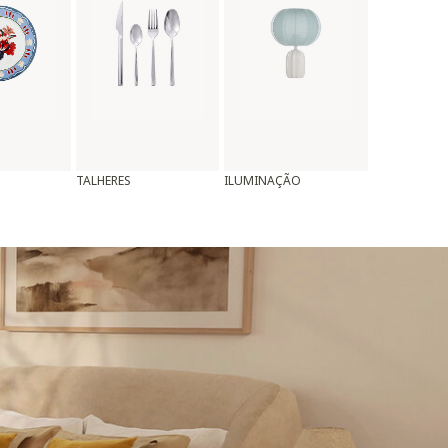
TALHERES
ILUMINAÇÃO
ALMOFADAS