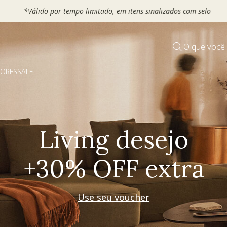
 seu VOUCHER e ganhe até 30% OFF*: use
MOVEL30, TEXTIL30 OU
O que você
DORES
SALE
Pequenos rituais
Grandes mudanças
Decorar