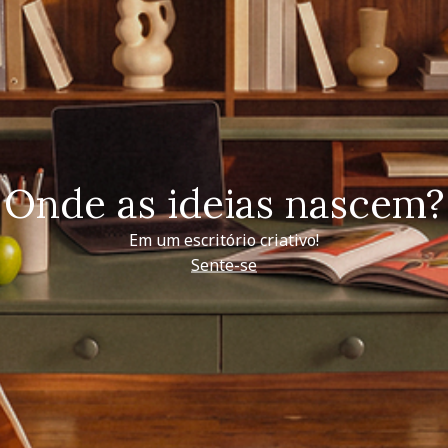
Onde as ideias nascem?
Em um escritório criativo!
Sente-se