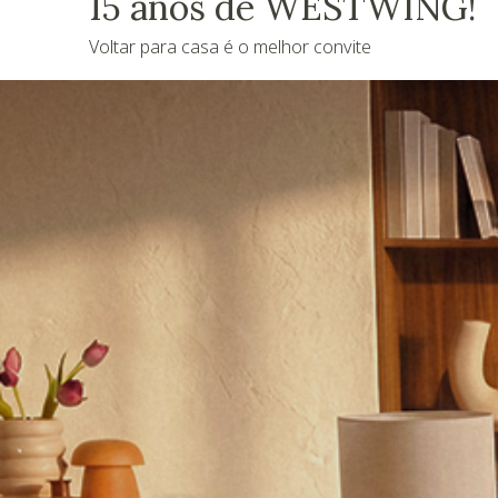
15 anos de WESTWING!
Voltar para casa é o melhor convite