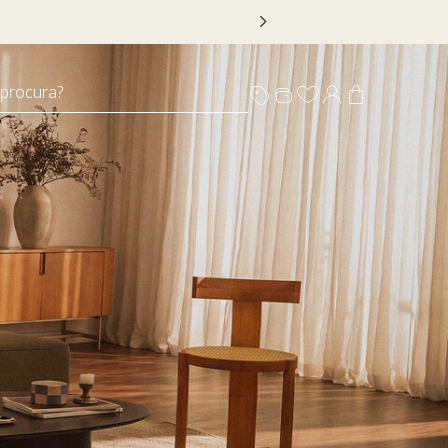
 DECOR20
 procura?