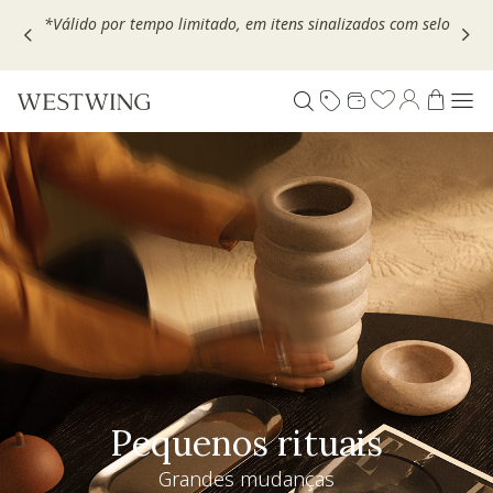
Escolha seu VOUCHER e ganhe até 30% OFF*: use
MOVEL30,
TEXTIL30 OU DECOR20
Pequenos rituais
Grandes mudanças