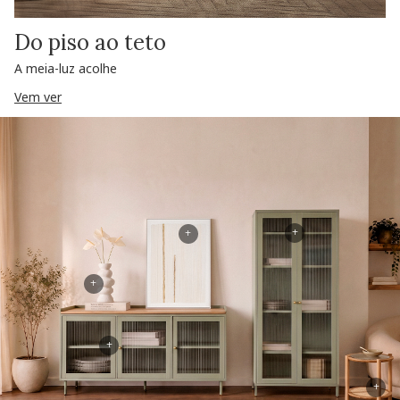
Do piso ao teto
A meia-luz acolhe
Vem ver
+
+
+
+
+