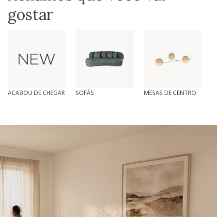
gostar
ACABOU DE CHEGAR
SOFÁS
MESAS DE CENTRO
T