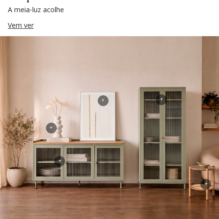
A meia-luz acolhe
Vem ver
+
+
+
+
+