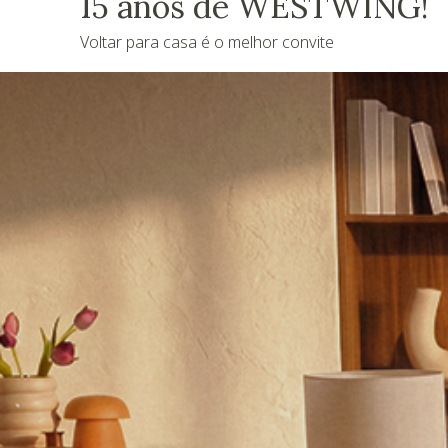
15 anos de WESTWING!
Voltar para casa é o melhor convite