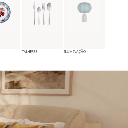
TALHERES
ILUMINAÇÃO
ALMOFADAS