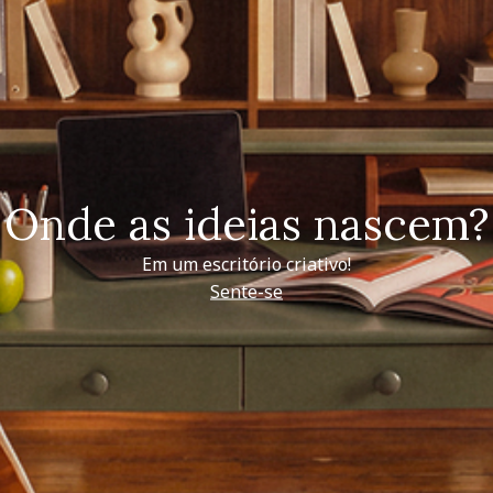
Onde as ideias nascem?
Em um escritório criativo!
Sente-se