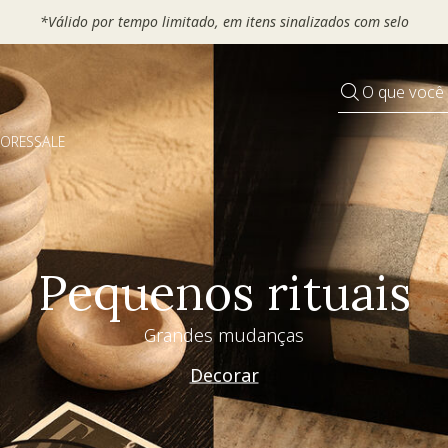
*Válido por tempo limitado, em itens sinalizados com selo
O que você
DORES
SALE
Pequenos rituais
Grandes mudanças
Decorar