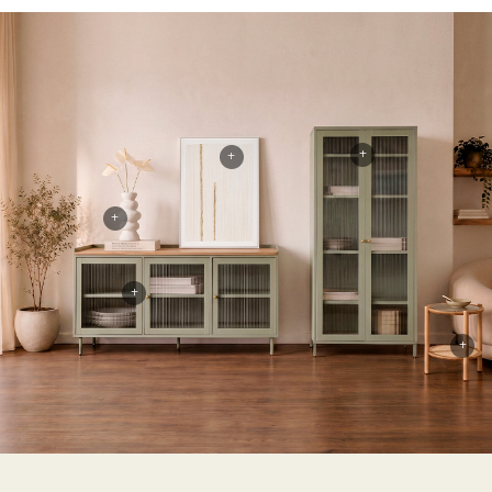
+
+
+
+
+