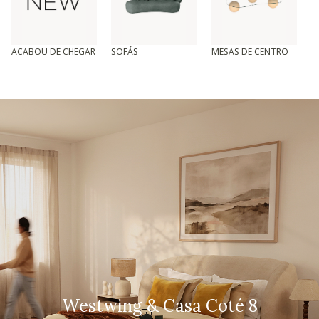
ACABOU DE CHEGAR
SOFÁS
MESAS DE CENTRO
T
Westwing & Casa Coté 8