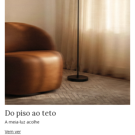
Do piso ao teto
A meia-luz acolhe
Vem ver