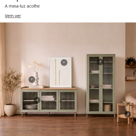
A meia-luz acolhe
Vem ver
+
+
+
+
+