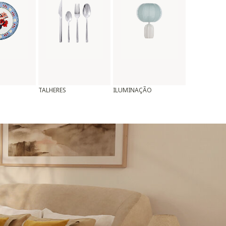
TALHERES
ILUMINAÇÃO
ALMOFADAS