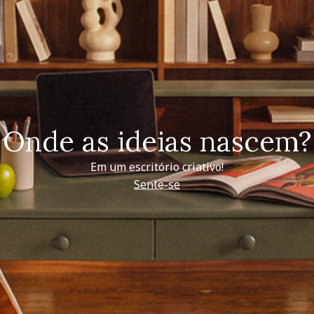
Onde as ideias nascem?
Em um escritório criativo!
Sente-se