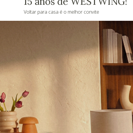
15 anos de WESTWING!
Voltar para casa é o melhor convite