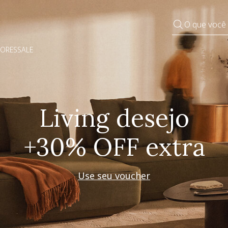
O que você
DORES
SALE
Pequenos rituais
Grandes mudanças
Decorar