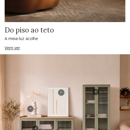
Do piso ao teto
A meia-luz acolhe
Vem ver
+
+
+
+