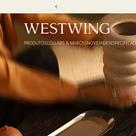
he até 30% OFF*: use
MOVEL30, TEXTIL30 OU DECOR20
PRODUTOS
COLLABS & MARCAS
NOVIDADES
ESPECIFICA