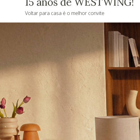
15 anos de WESTWING!
Voltar para casa é o melhor convite