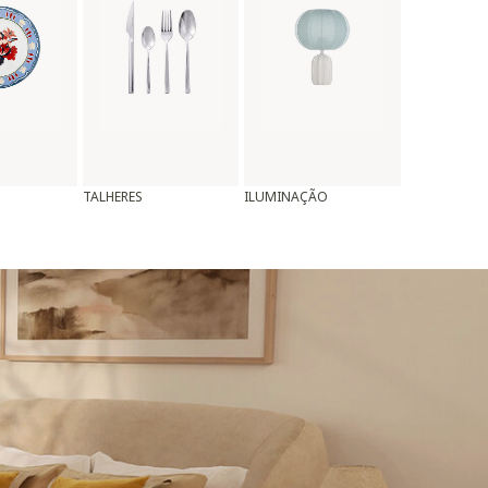
TALHERES
ILUMINAÇÃO
ALMOFADAS