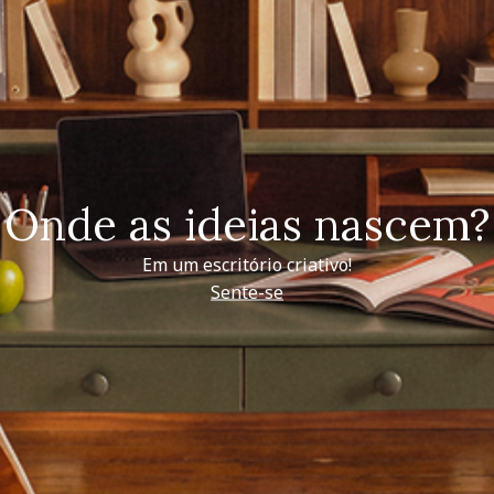
Onde as ideias nascem?
Em um escritório criativo!
Sente-se