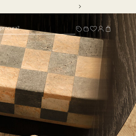
*Válido por tempo limitado, em itens sinalizados com selo
 procura?