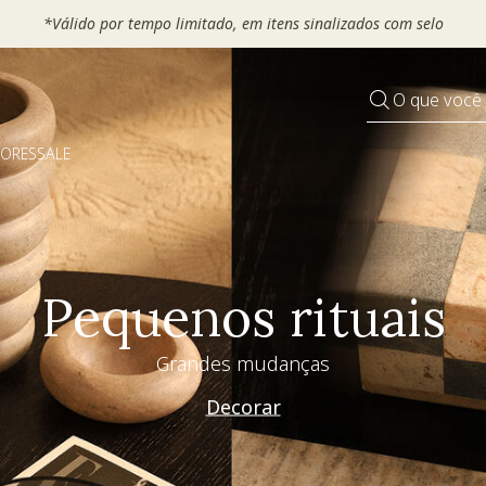
O que você
DORES
SALE
Pequenos rituais
Grandes mudanças
Decorar