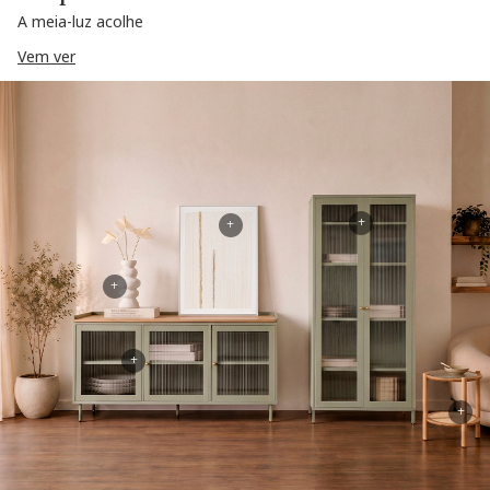
A meia-luz acolhe
Vem ver
+
+
+
+
+