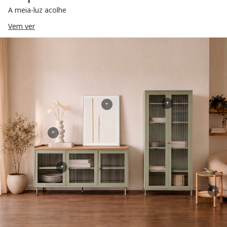
A meia-luz acolhe
Vem ver
+
+
+
+
+