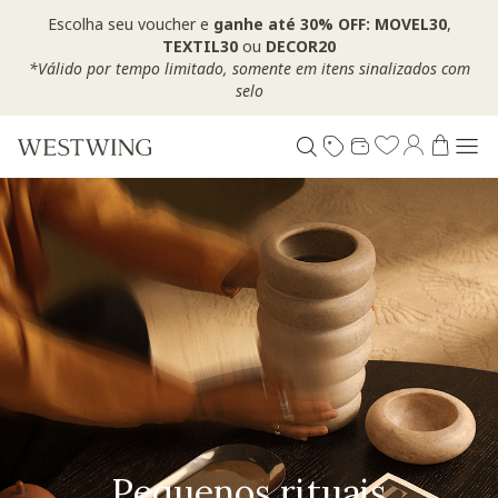
Escolha seu voucher e
ganhe até 30% OFF: MOVEL30
,
TEXTIL30
ou
DECOR20
*Válido por tempo limitado, somente em itens sinalizados com
selo
Pequenos rituais