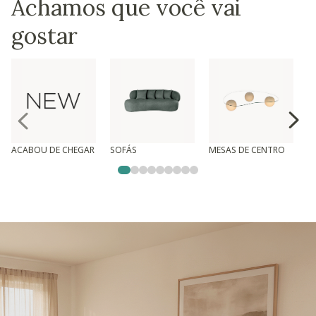
Achamos que você vai
gostar
ACABOU DE CHEGAR
SOFÁS
MESAS DE CENTRO
T