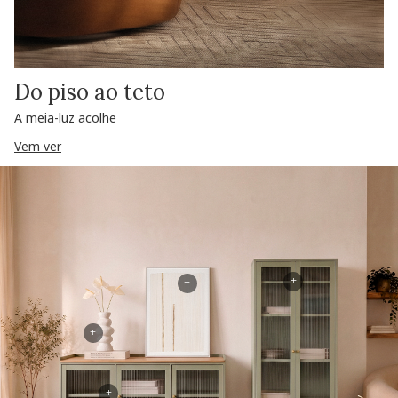
Do piso ao teto
A meia-luz acolhe
Vem ver
+
+
+
+