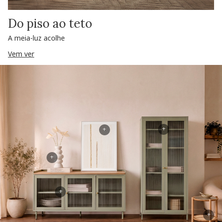
Do piso ao teto
A meia-luz acolhe
Vem ver
+
+
+
+
+