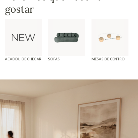
gostar
ACABOU DE CHEGAR
SOFÁS
MESAS DE CENTRO
T