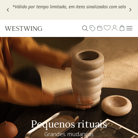
Escolha seu VOUCHER e ganhe até 30% OFF*: use
MOVEL30,
TEXTIL30 OU DECOR20
Pequenos rituais
Grandes mudanças