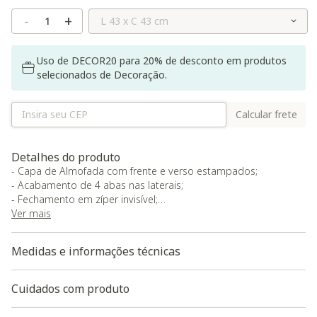
Selecione o Tamanho
-
+
Uso de DECOR20 para 20% de desconto em produtos
selecionados de Decoração.
Calcular frete
Detalhes do produto
- Capa de Almofada com frente e verso estampados;
- Acabamento de 4 abas nas laterais;
- Fechamento em zíper invisível;
- Garantia do fornecedor de 90 dias contra defeitos de
Ver mais
fabricação;
- Observação: Imagem meramente ilustrativa - por se tratar de
Medidas e informações técnicas
um produto feito artesanalmente, podem ocorrer pequenas
variações na cor e tamanho do produto final;
- O Westwing Collection se une à artista Isabela de Oliveira em
Cuidados com produto
uma collab encantadora que celebra o Brasil por meio de
cores e formas cheias de personalidade! Com olhar único e