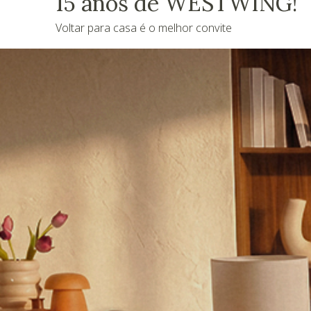
15 anos de WESTWING!
Voltar para casa é o melhor convite