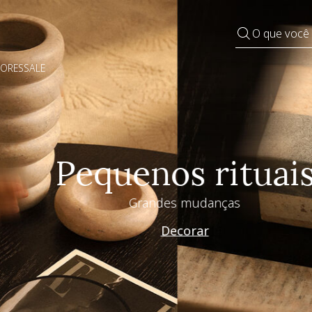
O que você
DORES
SALE
Pequenos rituais
Grandes mudanças
Decorar