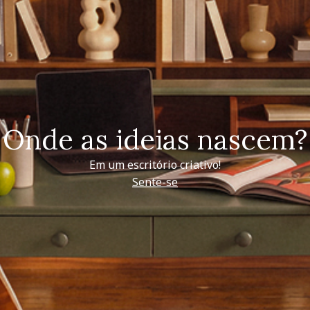
Onde as ideias nascem?
Em um escritório criativo!
Sente-se