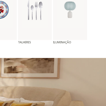
TALHERES
ILUMINAÇÃO
ALMOFADAS