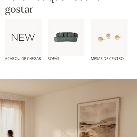
gostar
ACABOU DE CHEGAR
SOFÁS
MESAS DE CENTRO
T