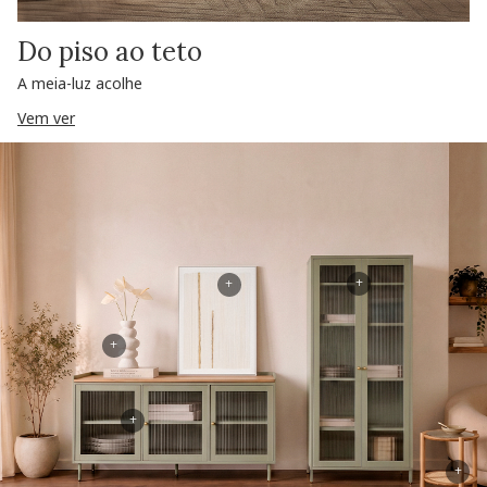
Do piso ao teto
A meia-luz acolhe
Vem ver
+
+
+
+
+