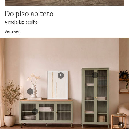
Do piso ao teto
A meia-luz acolhe
Vem ver
+
+
+
+
+