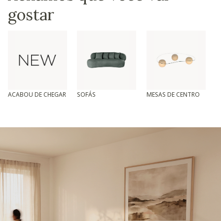
gostar
ACABOU DE CHEGAR
SOFÁS
MESAS DE CENTRO
T