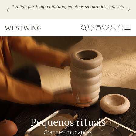
Escolha seu VOUCHER e ganhe até 30% OFF*: use
MOVEL30,
TEXTIL30 OU DECOR20
Pequenos rituais
Grandes mudanças