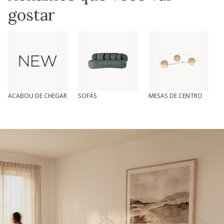
gostar
ACABOU DE CHEGAR
SOFÁS
MESAS DE CENTRO
T