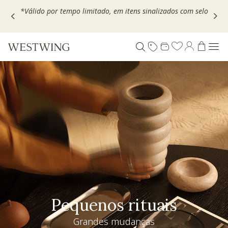
Escolha seu VOUCHER e ganhe até 30% OFF*: use
MOVEL30,
TEXTIL30 OU DECOR20
Pequenos rituais
Grandes mudanças