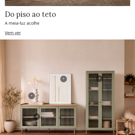
Do piso ao teto
A meia-luz acolhe
Vem ver
+
+
+
+
+