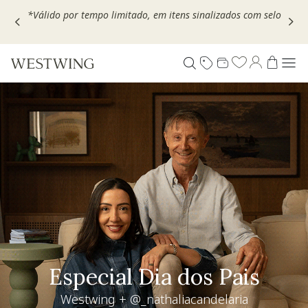
Escolha seu VOUCHER e ganhe até 30% OFF*: use
MOVEL30,
TEXTIL30 OU DECOR20
Living desejo
+30% OFF extra