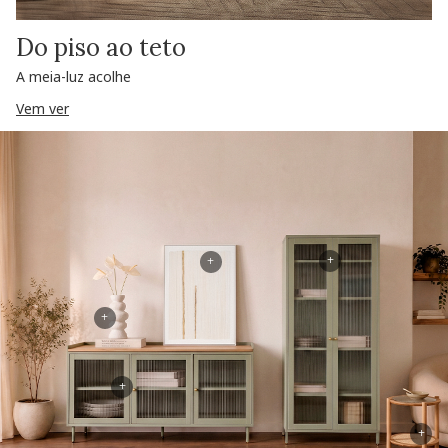
Do piso ao teto
A meia-luz acolhe
Vem ver
+
+
+
+
+