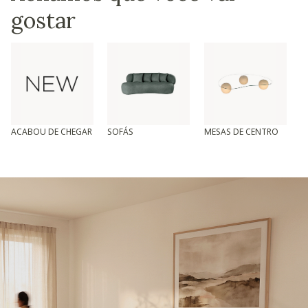
gostar
ACABOU DE CHEGAR
SOFÁS
MESAS DE CENTRO
T