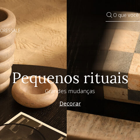
O que você
DORES
SALE
Pequenos rituais
Grandes mudanças
Decorar