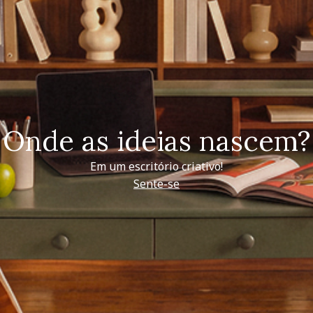
Onde as ideias nascem?
Em um escritório criativo!
Sente-se