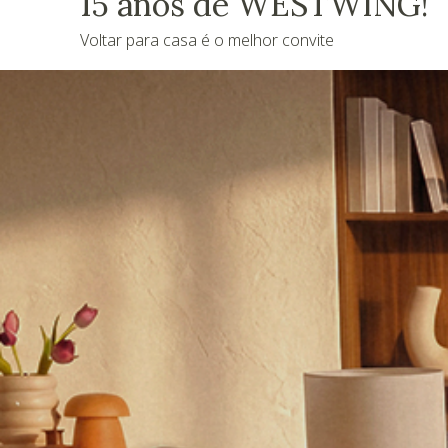
15 anos de WESTWING!
Voltar para casa é o melhor convite