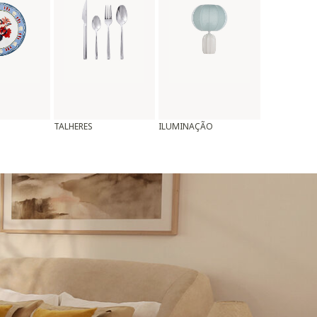
TALHERES
ILUMINAÇÃO
ALMOFADAS