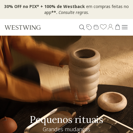
30% OFF no PIX* + 100% de Westback
em compras feitas no
app
**.
Consulte regras.
Pequenos rituais
Grandes mudanças