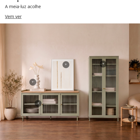
A meia-luz acolhe
Vem ver
+
+
+
+
+