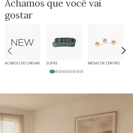
Achamos que você vai
gostar
ACABOU DE CHEGAR
SOFÁS
MESAS DE CENTRO
T