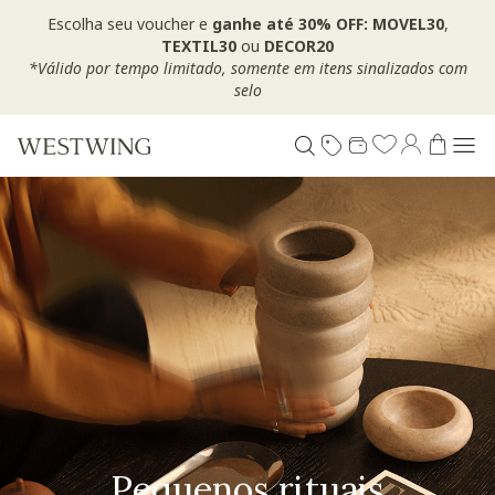
Escolha seu voucher e
ganhe até 30% OFF: MOVEL30
,
TEXTIL30
ou
DECOR20
*Válido por tempo limitado, somente em itens sinalizados com
selo
Pequenos rituais