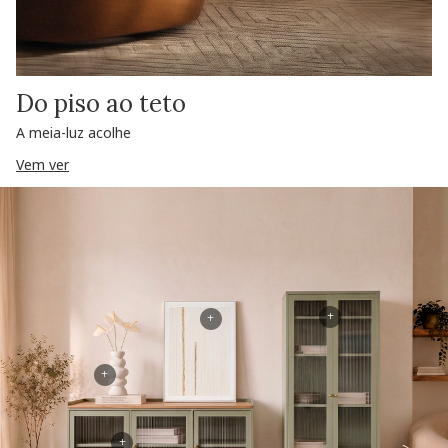
Do piso ao teto
A meia-luz acolhe
Vem ver
+
+
+
+