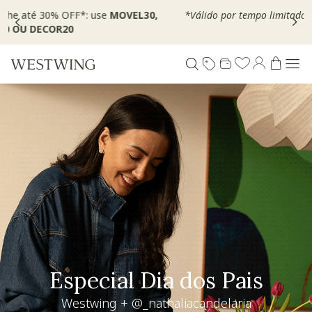
Escolha seu VOUCHER e ganhe até 30% OFF*: use
MOVEL30,
TEXTIL30 OU DECOR20
Living desejo
+30% OFF extra