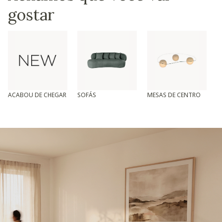
gostar
ACABOU DE CHEGAR
SOFÁS
MESAS DE CENTRO
T