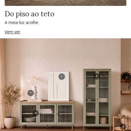
Do piso ao teto
A meia-luz acolhe
Vem ver
+
+
+
+
+