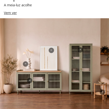
A meia-luz acolhe
Vem ver
+
+
+
+
+