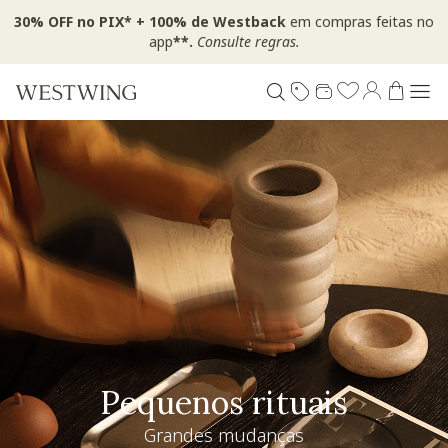
30% OFF no PIX* + 100% de Westback
em compras feitas no
app
**.
Consulte regras.
Especial Dia dos Pais
Westwing + @_nathaliacandelaria