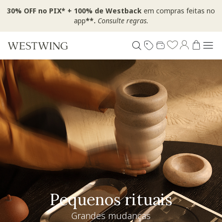
30% OFF no PIX* + 100% de Westback
em compras feitas no
app
**.
Consulte regras.
Pequenos rituais
Grandes mudanças