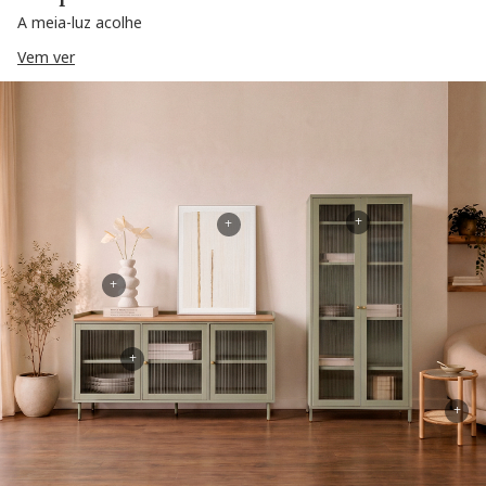
A meia-luz acolhe
Vem ver
+
+
+
+
+