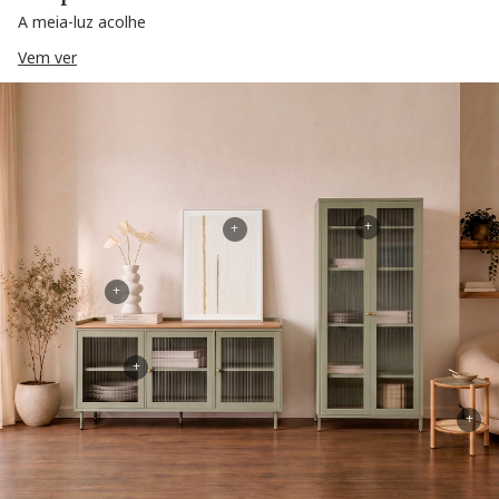
A meia-luz acolhe
Vem ver
+
+
+
+
+