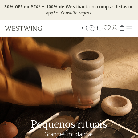
30% OFF no PIX* + 100% de Westback
em compras feitas no
app
**.
Consulte regras.
Pequenos rituais
Grandes mudanças