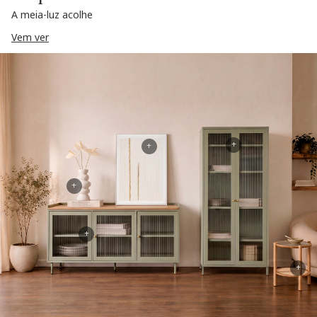
A meia-luz acolhe
Vem ver
+
+
+
+
+