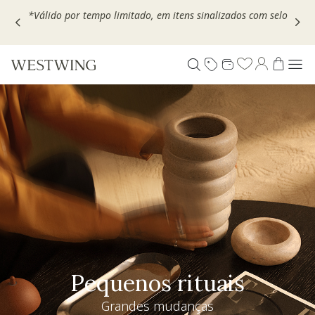
Escolha seu VOUCHER e ganhe até 30% OFF*: use
MOVEL30,
TEXTIL30 OU DECOR20
Pequenos rituais
Grandes mudanças