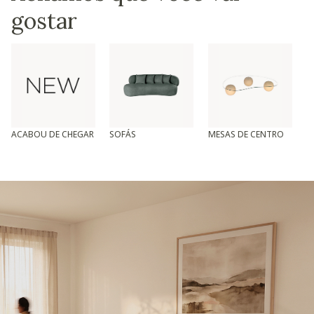
gostar
ACABOU DE CHEGAR
SOFÁS
MESAS DE CENTRO
T