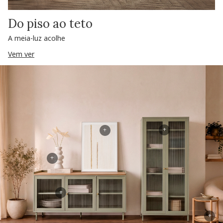
Do piso ao teto
A meia-luz acolhe
Vem ver
+
+
+
+
+