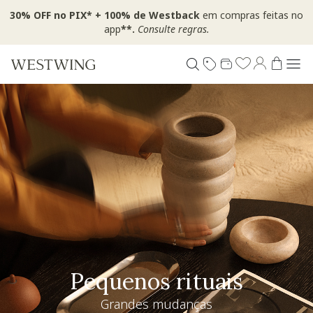
30% OFF no PIX* + 100% de Westback
em compras feitas no
app
**.
Consulte regras.
Pequenos rituais
Grandes mudanças