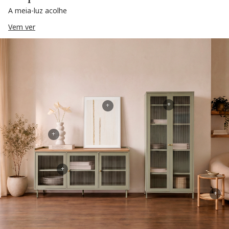
A meia-luz acolhe
Vem ver
+
+
+
+
+