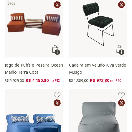
Jogo de Puffs e Peseira Ocean
Cadeira em Veludo Kiva Verde
Médio Terra Cota
Musgo
Preço reduzido de
para
Preço reduzido de
para
R$ 4.150,30
R$ 972,30
R$ 5.929,00
no PIX
R$ 1.389,00
no PIX