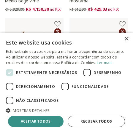
Médio Bege Vime
mostarda
Preço reduzido de
para
Preço reduzido de
para
R$ 4.150,30
R$ 429,03
R$ 5.929,00
no PIX
R$ 612,90
no PIX
×
Este website usa cookies
Este website usa cookies para melhorar a experiência do usuário.
Ao utilizar o nosso website, estará a concordar com todos os
cookies de acordo com nossa Política de Cookies.
Ler mais
ESTRITAMENTE NECESSÁRIOS
DESEMPENHO
DIRECIONAMENTO
FUNCIONALIDADE
Futon Turco com Almofadas
Pufe Máxi Trict Pink
laranja
Preço reduzido de
para
NÃO CLASSIFICADOS
R$ 429,03
R$ 612,90
no PIX
Preço reduzido de
para
R$ 1.091,30
R$ 1.559,00
no PIX
MOSTRAR DETALHES
ACEITAR TODOS
RECUSAR TODOS