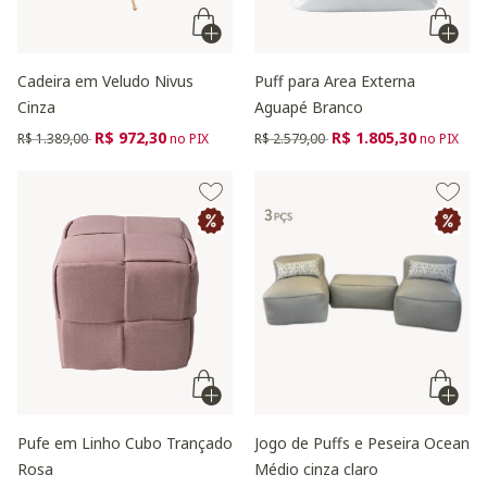
Cadeira em Veludo Nivus
Puff para Area Externa
Cinza
Aguapé Branco
Preço reduzido de
para
Preço reduzido de
para
R$ 972,30
R$ 1.805,30
R$ 1.389,00
no PIX
R$ 2.579,00
no PIX
Pufe em Linho Cubo Trançado
Jogo de Puffs e Peseira Ocean
Rosa
Médio cinza claro