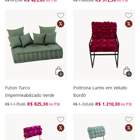
R$ 612,90
no PIX
R$ 1.389,00
no PIX
Futon Turco
Poltrona Lumis em Veludo
Impermeabilizado Verde
Bordô
Preço reduzido de
para
Preço reduzido de
para
R$ 825,30
R$ 1.210,30
R$ 1.179,00
no PIX
R$ 1.729,00
no PIX