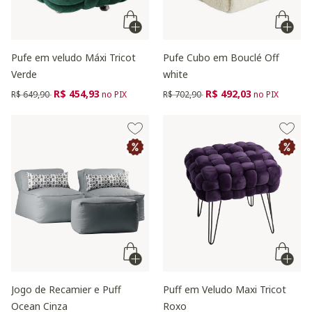
Pufe em veludo Máxi Tricot
Pufe Cubo em Bouclé Off
Verde
white
Preço reduzido de
para
Preço reduzido de
para
R$ 454,93
R$ 492,03
R$ 649,90
no PIX
R$ 702,90
no PIX
Jogo de Recamier e Puff
Puff em Veludo Maxi Tricot
Ocean Cinza
Roxo