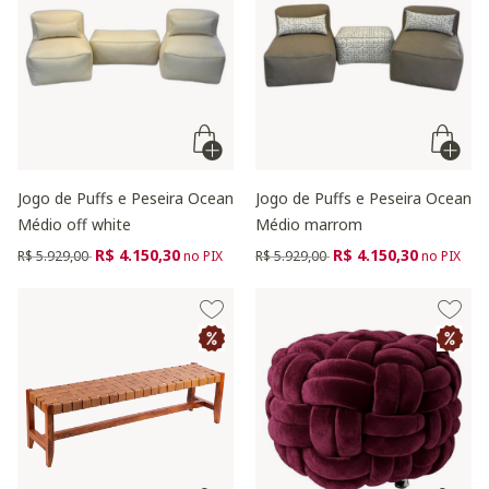
Jogo de Puffs e Peseira Ocean
Jogo de Puffs e Peseira Ocean
Médio off white
Médio marrom
Preço reduzido de
para
Preço reduzido de
para
R$ 4.150,30
R$ 4.150,30
R$ 5.929,00
no PIX
R$ 5.929,00
no PIX