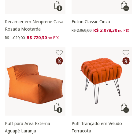
Recamier em Neoprene Casa
Futon Classic Cinza
Rosada Mostarda
Preço reduzido de
para
R$ 2.078,30
R$ 2.969,00
no PIX
Preço reduzido de
para
R$ 720,30
R$ 1.029,00
no PIX
Puff para Area Externa
Puff Trançado em Veludo
Aguapé Laranja
Terracota