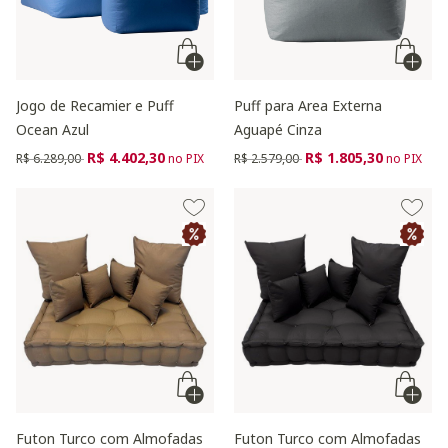
Jogo de Recamier e Puff
Puff para Area Externa
Ocean Azul
Aguapé Cinza
Preço reduzido de
para
Preço reduzido de
para
R$ 4.402,30
R$ 1.805,30
R$ 6.289,00
no PIX
R$ 2.579,00
no PIX
Futon Turco com Almofadas
Futon Turco com Almofadas