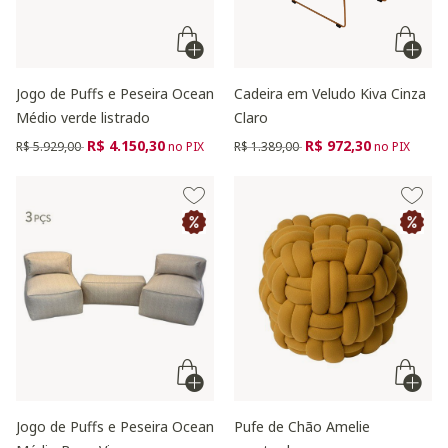
Jogo de Puffs e Peseira Ocean
Cadeira em Veludo Kiva Cinza
Médio verde listrado
Claro
Preço reduzido de
para
Preço reduzido de
para
R$ 4.150,30
R$ 972,30
R$ 5.929,00
no PIX
R$ 1.389,00
no PIX
Jogo de Puffs e Peseira Ocean
Pufe de Chão Amelie