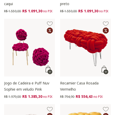
caqui
preto
Preço reduzido de
para
Preço reduzido de
para
R$ 1.091,30
R$ 1.091,30
R$ 1.559,00
no PIX
R$ 1.559,00
no PIX
Jogo de Cadeira e Puff Nuv
Recamier Casa Rosada
Sophie em veludo Pink
Vermelho
Preço reduzido de
para
Preço reduzido de
para
R$ 1.385,30
R$ 556,43
R$ 1.979,00
no PIX
R$ 794,90
no PIX