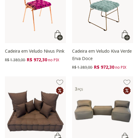
Cadeira em Veludo Nivus Pink
Cadeira em Veludo Kiva Verde
Erva Doce
Preço reduzido de
para
R$ 972,30
R$ 1.389,00
no PIX
Preço reduzido de
para
R$ 972,30
R$ 1.389,00
no PIX