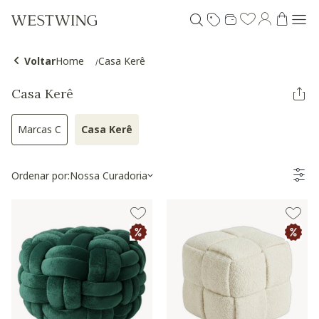
Voltar
Home
Casa Kerê
Casa Kerê
Marcas C
Casa Kerê
Refinar por Categoria: Marcas C
Selected Atualmente refinado por Categoria
Ordenar por:
Nossa Curadoria