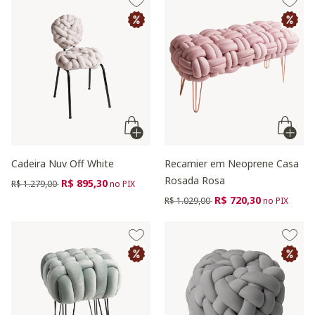
Cadeira Nuv Off White
Recamier em Neoprene Casa
Rosada Rosa
Preço reduzido de
para
R$ 895,30
R$ 1.279,00
no PIX
Preço reduzido de
para
R$ 720,30
R$ 1.029,00
no PIX