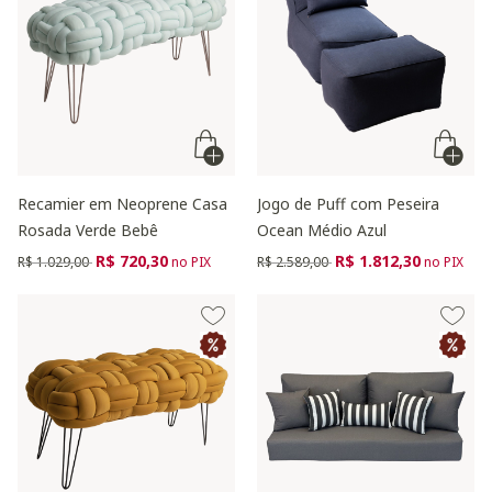
Recamier em Neoprene Casa
Jogo de Puff com Peseira
Rosada Verde Bebê
Ocean Médio Azul
Preço reduzido de
para
Preço reduzido de
para
R$ 720,30
R$ 1.812,30
R$ 1.029,00
no PIX
R$ 2.589,00
no PIX