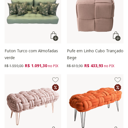
Futon Turco com Almofadas
Pufe em Linho Cubo Trançado
verde
Bege
Preço reduzido de
para
Preço reduzido de
para
R$ 1.091,30
R$ 433,93
R$ 1.559,00
no PIX
R$ 619,90
no PIX