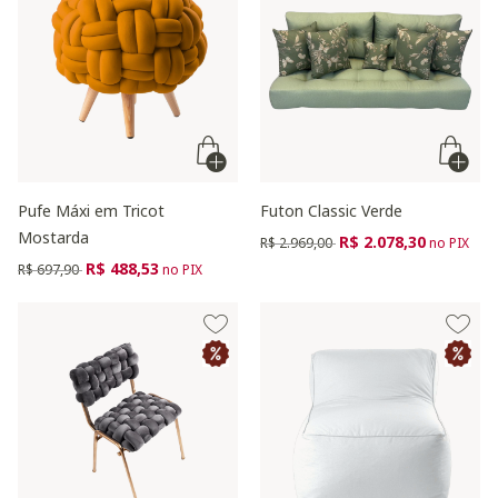
Pufe Máxi em Tricot
Futon Classic Verde
Mostarda
Preço reduzido de
para
R$ 2.078,30
R$ 2.969,00
no PIX
Preço reduzido de
para
R$ 488,53
R$ 697,90
no PIX