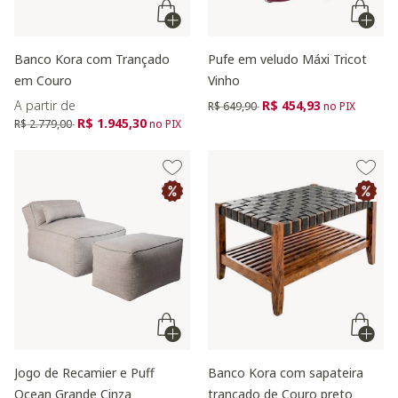
Banco Kora com Trançado
Pufe em veludo Máxi Tricot
em Couro
Vinho
Preço reduzido de
para
A partir de
R$ 454,93
R$ 649,90
no PIX
Preço reduzido de
para
R$ 1.945,30
R$ 2.779,00
no PIX
Jogo de Recamier e Puff
Banco Kora com sapateira
Ocean Grande Cinza
trançado de Couro preto