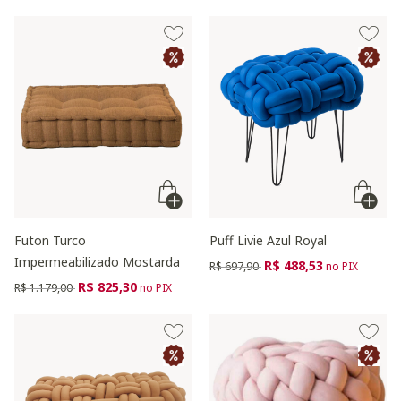
Futon Turco
Puff Livie Azul Royal
Impermeabilizado Mostarda
Preço reduzido de
para
R$ 488,53
R$ 697,90
no PIX
Preço reduzido de
para
R$ 825,30
R$ 1.179,00
no PIX