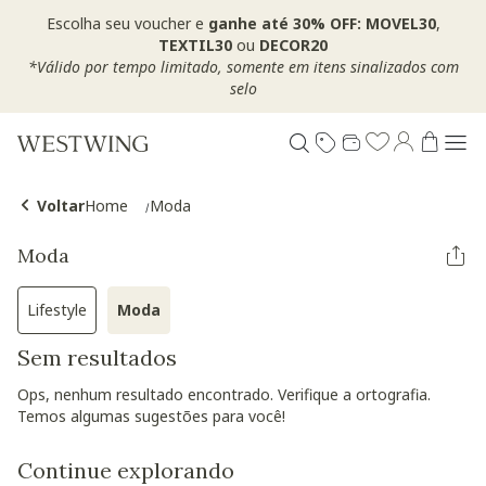
Escolha seu voucher e
ganhe até 30% OFF: MOVEL30
,
TEXTIL30
ou
DECOR20
*Válido por tempo limitado, somente em itens sinalizados com
selo
Voltar
Home
Moda
Moda
Lifestyle
Moda
Refinar por Categoria: Lifestyle
Selected Atualmente refinado por Categoria: M
Sem resultados
Ops, nenhum resultado encontrado. Verifique a ortografia.
Temos algumas sugestões para você!
Continue explorando