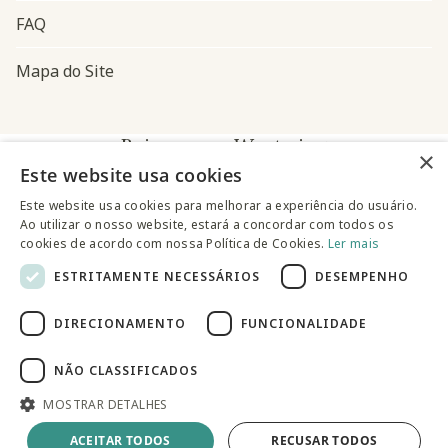
FAQ
Mapa do Site
Baixe o app Westwing
×
Este website usa cookies
Este website usa cookies para melhorar a experiência do usuário.
Ao utilizar o nosso website, estará a concordar com todos os
cookies de acordo com nossa Política de Cookies.
Ler mais
ESTRITAMENTE NECESSÁRIOS
DESEMPENHO
@westwingbr
DIRECIONAMENTO
FUNCIONALIDADE
Somos uma empresa certificada
NÃO CLASSIFICADOS
MOSTRAR DETALHES
© 2025 Westwing Comércio Varejista S.A WESTWING
COMÉRCIO VAREJISTA S.A CNPJ: 14.776.142/0001-50 Endereço:
Av. Queiroz Filho, 1700 - Torre A 5° andar - Vila Hamburguesa -
ACEITAR TODOS
RECUSAR TODOS