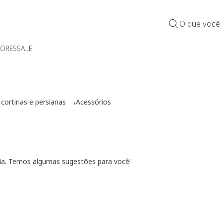
O que você
DORES
SALE
 cortinas e persianas
Acessórios
fia. Temos algumas sugestões para você!