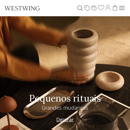
Especial Dia dos Pais
Westwing + @_nathaliacandelaria
Vem ver