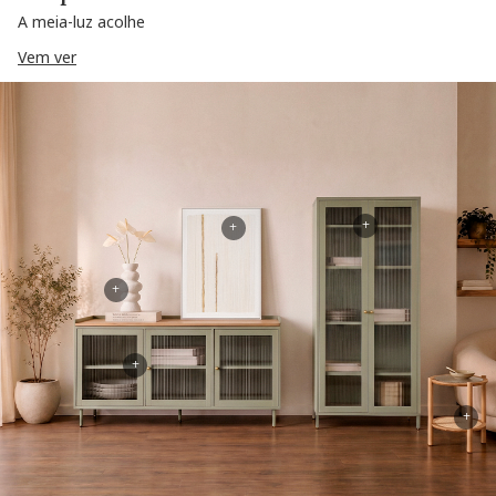
A meia-luz acolhe
Vem ver
+
+
+
+
+