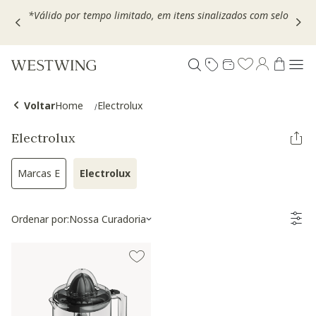
,
*Válido por tempo limitado, em itens sinalizados com selo
Voltar
Home
Electrolux
Electrolux
Marcas E
Electrolux
Refinar por Categoria: Marcas E
Selected Atualmente refinado por Categoria:
Ordenar por:
Nossa Curadoria