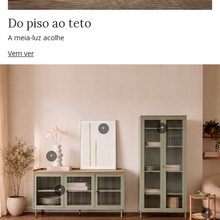
Do piso ao teto
A meia-luz acolhe
Vem ver
+
+
+
+
+