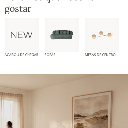
gostar
ACABOU DE CHEGAR
SOFÁS
MESAS DE CENTRO
T