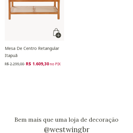
Mesa De Centro Retangular
Itapuã
Preço reduzido de
para
R$ 1.609,30
R$ 2.299,00
no PIX
Bem mais que uma loja de decoração
@westwingbr