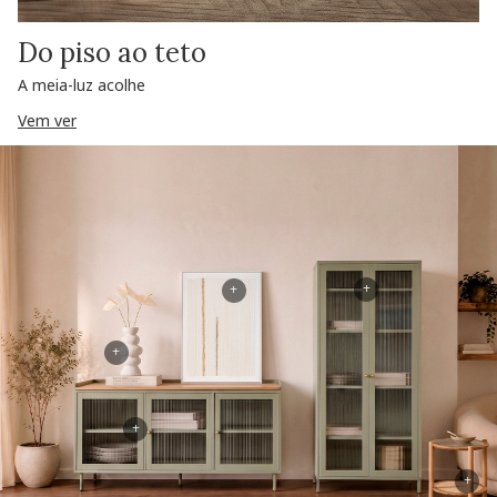
Do piso ao teto
A meia-luz acolhe
Vem ver
+
+
+
+
+