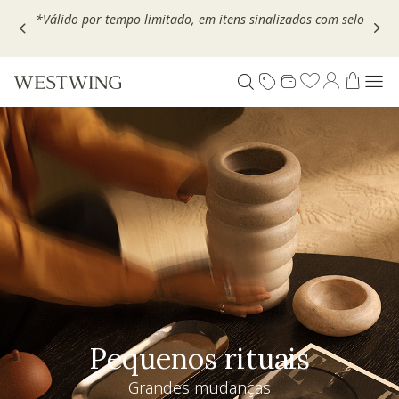
Escolha seu VOUCHER e ganhe até 30% OFF*: use
MOVEL30,
TEXTIL30 OU DECOR20
Pequenos rituais
Grandes mudanças