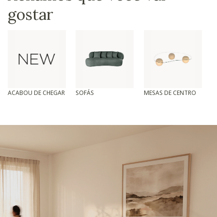
gostar
ACABOU DE CHEGAR
SOFÁS
MESAS DE CENTRO
T