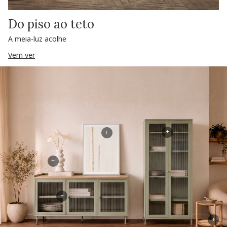
Do piso ao teto
A meia-luz acolhe
Vem ver
+
+
+
+
+