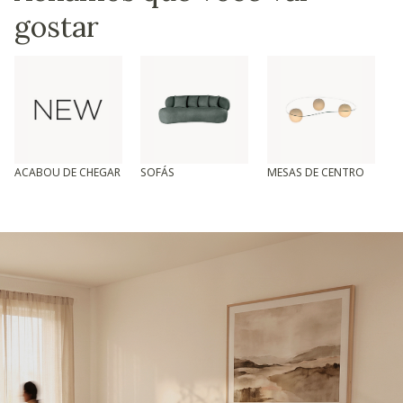
gostar
ACABOU DE CHEGAR
SOFÁS
MESAS DE CENTRO
T