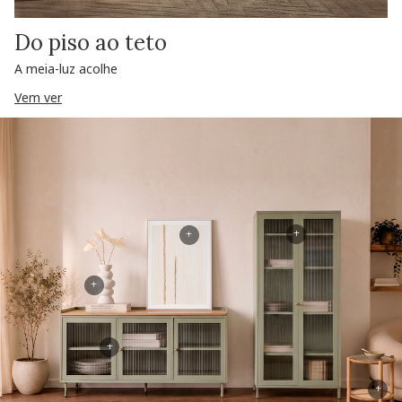
Do piso ao teto
A meia-luz acolhe
Vem ver
+
+
+
+
+