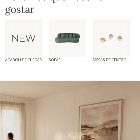
gostar
ACABOU DE CHEGAR
SOFÁS
MESAS DE CENTRO
T