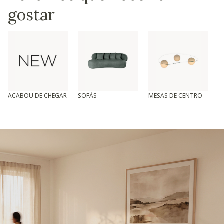
gostar
ACABOU DE CHEGAR
SOFÁS
MESAS DE CENTRO
T