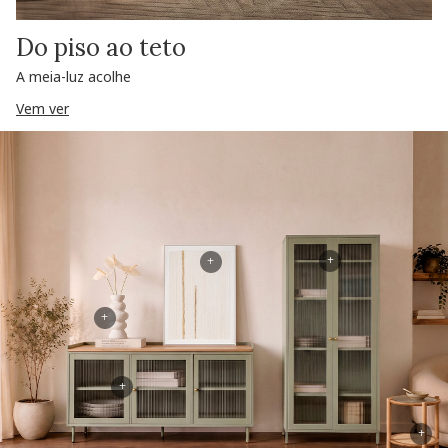
Do piso ao teto
A meia-luz acolhe
Vem ver
+
+
+
+
+