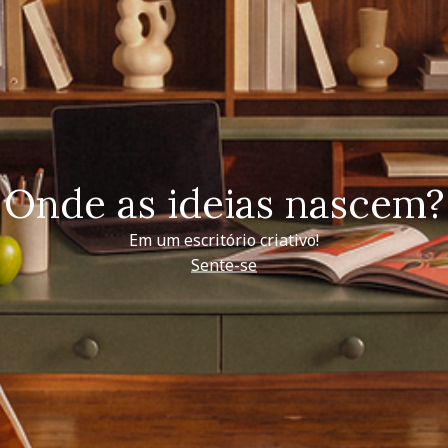
Onde as ideias nascem?
Em um escritório criativo!
Sente-se