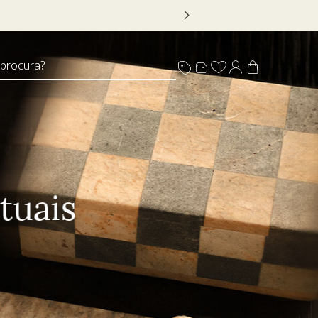
 DECOR20
 procura?