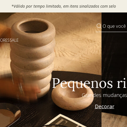
 seu VOUCHER e ganhe até 30% OFF*: use
MOVEL30, TEXTIL30 OU
O que você
DORES
SALE
Pequenos rituais
Grandes mudanças
Decorar