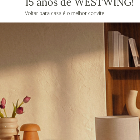
15 anos de WESTWING!
Voltar para casa é o melhor convite