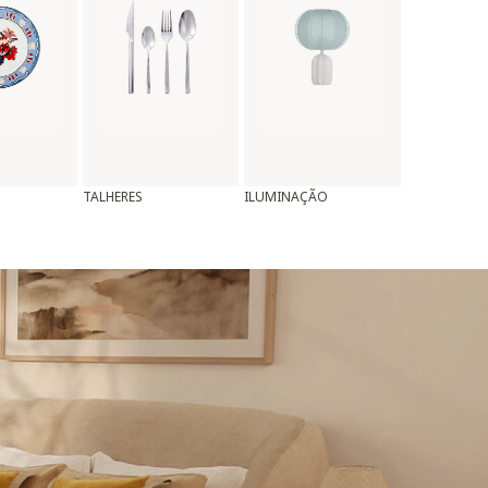
TALHERES
ILUMINAÇÃO
ALMOFADAS