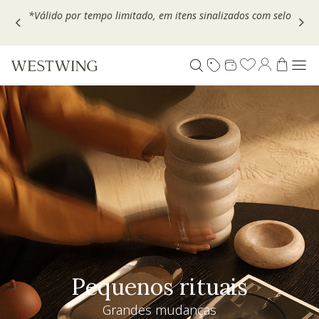
Escolha seu VOUCHER e ganhe até 30% OFF*: use
MOVEL30,
TEXTIL30 OU DECOR20
Pequenos rituais
Grandes mudanças