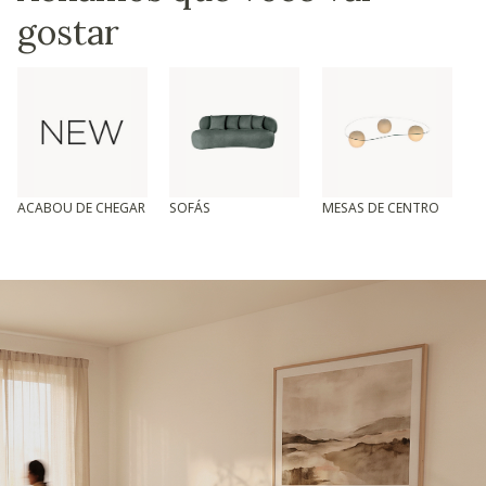
gostar
ACABOU DE CHEGAR
SOFÁS
MESAS DE CENTRO
T