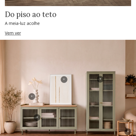
Do piso ao teto
A meia-luz acolhe
Vem ver
+
+
+
+
+